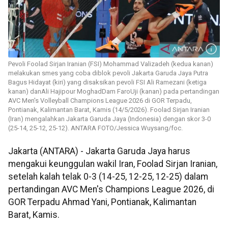
Pevoli Foolad Sirjan Iranian (FSI) Mohammad Valizadeh (kedua kanan)
melakukan smes yang coba diblok pevoli Jakarta Garuda Jaya Putra
Bagus Hidayat (kiri) yang disaksikan pevoli FSI Ali Ramezani (ketiga
kanan) danAli Hajipour MoghadDam FaroUji (kanan) pada pertandingan
AVC Men's Volleyball Champions League 2026 di GOR Terpadu,
Pontianak, Kalimantan Barat, Kamis (14/5/2026). Foolad Sirjan Iranian
(Iran) mengalahkan Jakarta Garuda Jaya (Indonesia) dengan skor 3-0
(25-14, 25-12, 25-12). ANTARA FOTO/Jessica Wuysang/foc.
Jakarta (ANTARA) - Jakarta Garuda Jaya harus
mengakui keunggulan wakil Iran, Foolad Sirjan Iranian,
setelah kalah telak 0-3 (14-25, 12-25, 12-25) dalam
pertandingan AVC Men's Champions League 2026, di
GOR Terpadu Ahmad Yani, Pontianak, Kalimantan
Barat, Kamis.