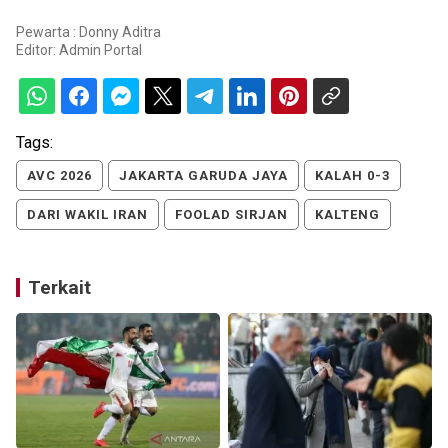
Pewarta : Donny Aditra
Editor:
Admin Portal
Tags:
AVC 2026
JAKARTA GARUDA JAYA
KALAH 0-3
DARI WAKIL IRAN
FOOLAD SIRJAN
KALTENG
Terkait