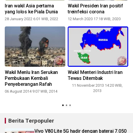
Iran wakil Asia pertama
Wakil Presiden Iran positif
yang lolos ke Piala Dunia
treinfeksi corona
28 January 2022 6:01 WIB, 2022
12 March 2020 17:18 WIB, 2020
-
Wakil Menlu Iran Serukan
Wakil Menteri Industri Iran
Pembukaan Kembali
Tewas Ditembak
Penyeberangan Rafah
11 November 2013 14:20 WIB,
2013
06 August 2014 9:07 WIB, 2014
4
Berita Terpopuler
Vivo V80 Lite 5G hadir dengan baterai 7.050