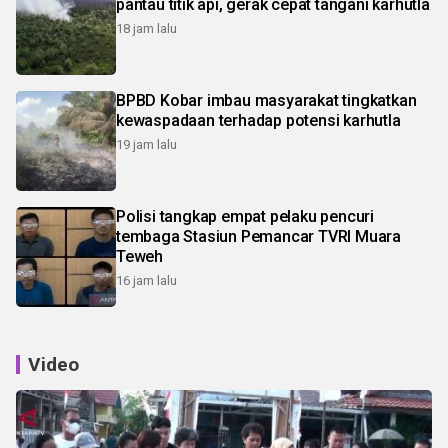
pantau titik api, gerak cepat tangani karhutla
18 jam lalu
BPBD Kobar imbau masyarakat tingkatkan
kewaspadaan terhadap potensi karhutla
19 jam lalu
Polisi tangkap empat pelaku pencuri
tembaga Stasiun Pemancar TVRI Muara
Teweh
16 jam lalu
Video