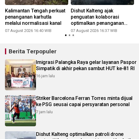
Kalimantan Tengah perkuat
Dishut Kalteng ajak
penanganan karhutla
penguatan kolaborasi
melalui normalisasi kanal
optimalkan penanganan
karhutla
07 August 2026 16:40 WIB
07 August 2026 16:37 WIB
Berita Terpopuler
Imigrasi Palangka Raya gelar layanan Paspor
Simpatik di akhir pekan sambut HUT ke-81 RI
16 jam lalu
Striker Barcelona Ferran Torres minta dijual
ke PSG seusai capai persyaratan personal
7 jam lalu
Dishut Kalteng optimalkan patroli drone