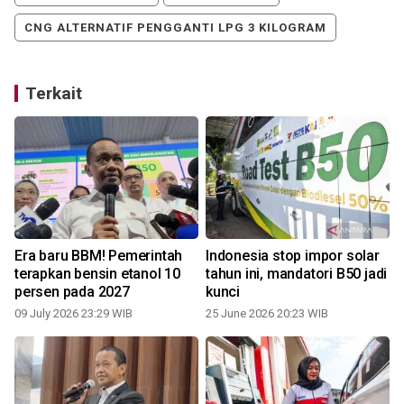
CNG ALTERNATIF PENGGANTI LPG 3 KILOGRAM
Terkait
0
Era baru BBM! Pemerintah
Indonesia stop impor solar
terapkan bensin etanol 10
tahun ini, mandatori B50 jadi
persen pada 2027
kunci
09 July 2026 23:29 WIB
25 June 2026 20:23 WIB
0