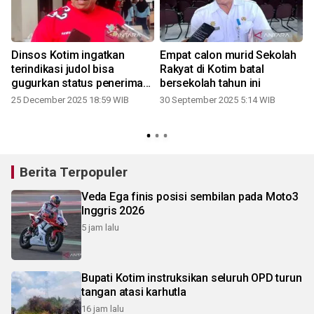
Dinsos Kotim ingatkan
Empat calon murid Sekolah
terindikasi judol bisa
Rakyat di Kotim batal
gugurkan status penerima
bersekolah tahun ini
bansos
25 December 2025 18:59 WIB
30 September 2025 5:14 WIB
Berita Terpopuler
Veda Ega finis posisi sembilan pada Moto3
Inggris 2026
5 jam lalu
Bupati Kotim instruksikan seluruh OPD turun
tangan atasi karhutla
16 jam lalu