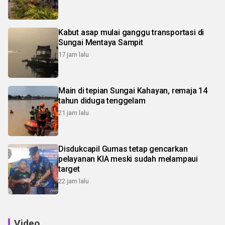
Kabut asap mulai ganggu transportasi di
Sungai Mentaya Sampit
17 jam lalu
Main di tepian Sungai Kahayan, remaja 14
tahun diduga tenggelam
21 jam lalu
Disdukcapil Gumas tetap gencarkan
pelayanan KIA meski sudah melampaui
target
22 jam lalu
Video