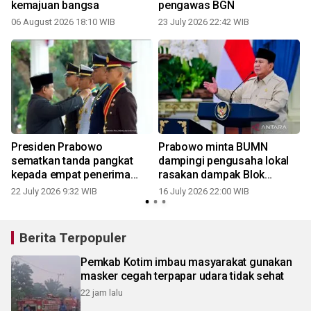
kemajuan bangsa
pengawas BGN
06 August 2026 18:10 WIB
23 July 2026 22:42 WIB
1
Presiden Prabowo
Prabowo minta BUMN
sematkan tanda pangkat
dampingi pengusaha lokal
kepada empat penerima
rasakan dampak Blok
Adhi Makayasa
Masela
22 July 2026 9:32 WIB
16 July 2026 22:00 WIB
1
Berita Terpopuler
Pemkab Kotim imbau masyarakat gunakan
masker cegah terpapar udara tidak sehat
22 jam lalu