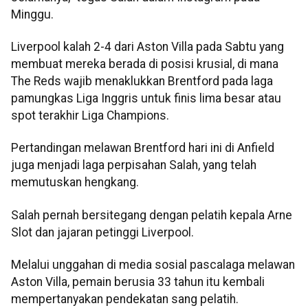
Minggu.
Liverpool kalah 2-4 dari Aston Villa pada Sabtu yang
membuat mereka berada di posisi krusial, di mana
The Reds wajib menaklukkan Brentford pada laga
pamungkas Liga Inggris untuk finis lima besar atau
spot terakhir Liga Champions.
Pertandingan melawan Brentford hari ini di Anfield
juga menjadi laga perpisahan Salah, yang telah
memutuskan hengkang.
Salah pernah bersitegang dengan pelatih kepala Arne
Slot dan jajaran petinggi Liverpool.
Melalui unggahan di media sosial pascalaga melawan
Aston Villa, pemain berusia 33 tahun itu kembali
mempertanyakan pendekatan sang pelatih.