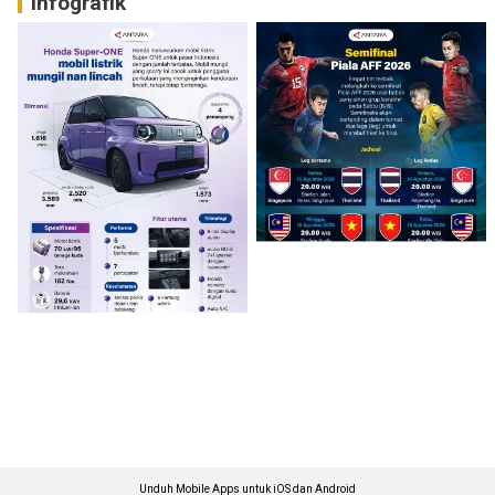
Infografik
Unduh Mobile Apps untuk iOS dan Android