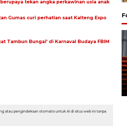
berupaya tekan angka perkawinan usia anak
F
an Gumas curi perhatian saat Kalteng Expo
t Tambun Bungai' di Karnaval Budaya FBIM
Prediksi puncak musim
kemarau di Kalimantan
Tengah
22 July 2026 17:18 WIB
g atau pengindeksan otomatis untuk AI di situs web ini tanpa