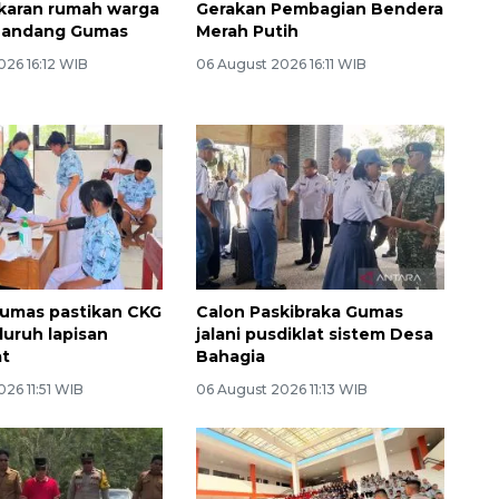
karan rumah warga
Gerakan Pembagian Bendera
handang Gumas
Merah Putih
026 16:12 WIB
06 August 2026 16:11 WIB
umas pastikan CKG
Calon Paskibraka Gumas
luruh lapisan
jalani pusdiklat sistem Desa
at
Bahagia
26 11:51 WIB
06 August 2026 11:13 WIB