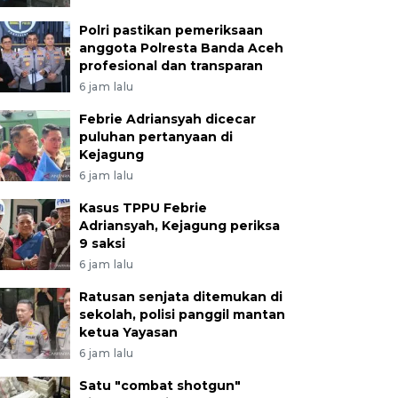
Polri pastikan pemeriksaan
anggota Polresta Banda Aceh
profesional dan transparan
6 jam lalu
Febrie Adriansyah dicecar
puluhan pertanyaan di
Kejagung
6 jam lalu
Kasus TPPU Febrie
Adriansyah, Kejagung periksa
9 saksi
6 jam lalu
Ratusan senjata ditemukan di
sekolah, polisi panggil mantan
ketua Yayasan
6 jam lalu
Satu "combat shotgun"