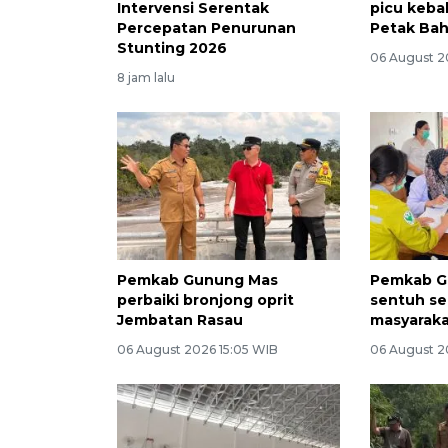
Intervensi Serentak
picu keba
Percepatan Penurunan
Petak Ba
Stunting 2026
06 August 2
8 jam lalu
Pemkab Gunung Mas
Pemkab G
perbaiki bronjong oprit
sentuh se
Jembatan Rasau
masyarak
06 August 2026 15:05 WIB
06 August 20