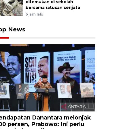
ditemukan di sekolah
bersama ratusan senjata
6 jam lalu
op News
endapatan Danantara melonjak
00 persen, Prabowo: Ini perlu