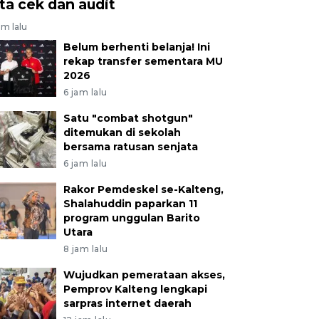
ita cek dan audit
am lalu
Belum berhenti belanja! Ini
rekap transfer sementara MU
2026
6 jam lalu
Satu "combat shotgun"
ditemukan di sekolah
bersama ratusan senjata
6 jam lalu
Rakor Pemdeskel se-Kalteng,
Shalahuddin paparkan 11
program unggulan Barito
Utara
8 jam lalu
Wujudkan pemerataan akses,
Pemprov Kalteng lengkapi
sarpras internet daerah