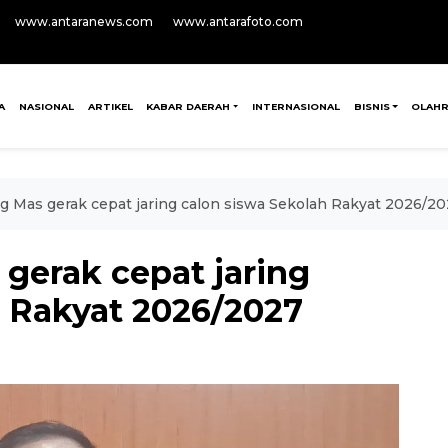
www.antaranews.com
www.antarafoto.com
A
NASIONAL
ARTIKEL
KABAR DAERAH
INTERNASIONAL
BISNIS
OLAH
 Mas gerak cepat jaring calon siswa Sekolah Rakyat 2026/2
gerak cepat jaring
h Rakyat 2026/2027