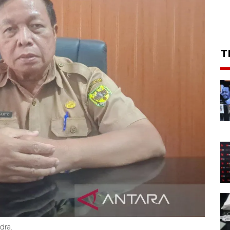
T
dra.