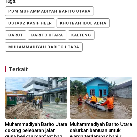
Tags:
PDM MUHAMMADIYAH BARITO UTARA
USTADZ KASIF HEER
KHUTBAH IDUL ADHA
BARUT
BARITO UTARA
KALTENG
MUHAMMADIYAH BARITO UTARA
Terkait
Muhammadiyah Barito Utara
Muhammadiyah Barito Utara
l
dukung pelebaran jalan
salurkan bantuan untuk
guna berikan manfaat bagi
warga terdampak banjir