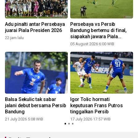
Adu pinalti antar Persebaya
Persebaya vs Persib
juarai Piala Presiden 2026
Bandung bertemu di final,
siapakah jawara Piala
22 jam lalu
Presiden 2026?
05 August 2026 6:00 WIB
Balsa Sekulic tak sabar
Igor Tolic hormati
i
jalani debut bersama Persib
keputusan Frans Putros
Bandung
tinggalkan Persib
21 July 2026 5:08 WIB
17 July 2026 17:57 WIB