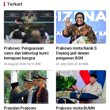
Terkait
Prabowo: Penguasaan
Prabowo minta Nanik S.
sains dan teknologi kunci
Deyang jadi dewan
kemajuan bangsa
pengawas BGN
06 August 2026 18:10 WIB
23 July 2026 22:42 WIB
1
Presiden Prabowo
Prabowo minta BUMN