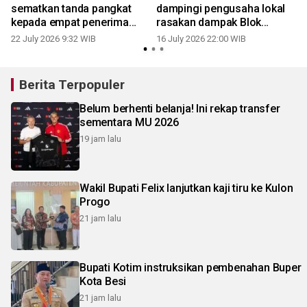
sematkan tanda pangkat
dampingi pengusaha lokal
kepada empat penerima
rasakan dampak Blok
Adhi Makayasa
Masela
22 July 2026 9:32 WIB
16 July 2026 22:00 WIB
1
Berita Terpopuler
Belum berhenti belanja! Ini rekap transfer
sementara MU 2026
19 jam lalu
Wakil Bupati Felix lanjutkan kaji tiru ke Kulon
Progo
21 jam lalu
Bupati Kotim instruksikan pembenahan Buper
Kota Besi
21 jam lalu