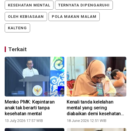
KESEHATAN MENTAL
TERNYATA DIPENGARUHI
OLEH KEBIASAAN
POLA MAKAN MALAM
KALTENG
Terkait
Menko PMK: Kepintaran
Kenali tanda kelelahan
a
anak tak berarti tanpa
mental yang sering
kesehatan mental
diabaikan demi kesehatan
tubuh
13 July 2026 17:57 WIB
18 June 2026 12:51 WIB