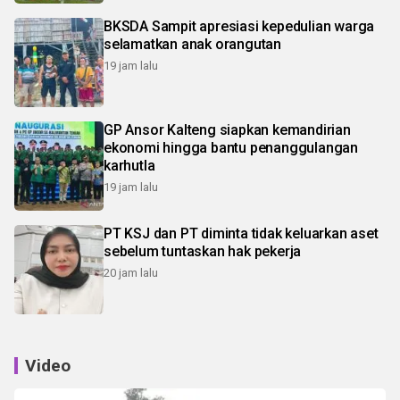
BKSDA Sampit apresiasi kepedulian warga
selamatkan anak orangutan
19 jam lalu
GP Ansor Kalteng siapkan kemandirian
ekonomi hingga bantu penanggulangan
karhutla
19 jam lalu
PT KSJ dan PT diminta tidak keluarkan aset
sebelum tuntaskan hak pekerja
20 jam lalu
Video