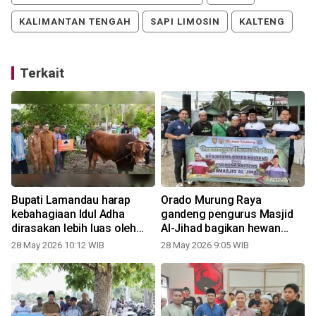
KALIMANTAN TENGAH
SAPI LIMOSIN
KALTENG
Terkait
Bupati Lamandau harap
Orado Murung Raya
kebahagiaan Idul Adha
gandeng pengurus Masjid
dirasakan lebih luas oleh
Al-Jihad bagikan hewan
masyarakat
kurban
28 May 2026 10:12 WIB
28 May 2026 9:05 WIB