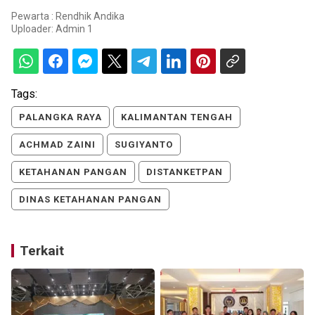
Pewarta : Rendhik Andika
Uploader:
Admin 1
Tags:
PALANGKA RAYA
KALIMANTAN TENGAH
ACHMAD ZAINI
SUGIYANTO
KETAHANAN PANGAN
DISTANKETPAN
DINAS KETAHANAN PANGAN
Terkait