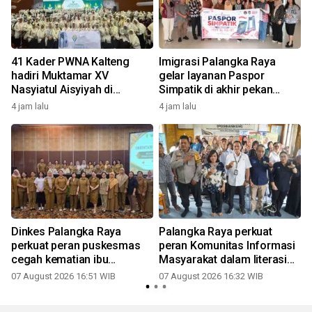
41 Kader PWNA Kalteng
Imigrasi Palangka Raya
hadiri Muktamar XV
gelar layanan Paspor
Nasyiatul Aisyiyah di
Simpatik di akhir pekan
Surakarta
sambut HUT ke-81 RI
4 jam lalu
4 jam lalu
Dinkes Palangka Raya
Palangka Raya perkuat
perkuat peran puskesmas
peran Komunitas Informasi
cegah kematian ibu
Masyarakat dalam literasi
melahirkan
digital
07 August 2026 16:51 WIB
07 August 2026 16:32 WIB