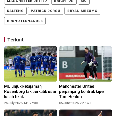
MANCHESTER UNITED
BRIGHTON
MU
KALTENG
PATRICK DORGU
BRYAN MBEUMO
BRUNO FERNANDES
Terkait
MU unjuk ketajaman,
Manchester United
Rosenborg tak berkutik usai
perpanjang kontrak kiper
kalah telak
Tom Heaton
25 July 2026 14:37 WIB
05 June 2026 7:27 WIB