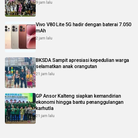
9 jam lalu
Vivo V80 Lite 5G hadir dengan baterai 7.050
mAh
2 jam lalu
BKSDA Sampit apresiasi kepedulian warga
selamatkan anak orangutan
21 jam lalu
GP Ansor Kalteng siapkan kemandirian
ekonomi hingga bantu penanggulangan
karhutla
21 jam lalu