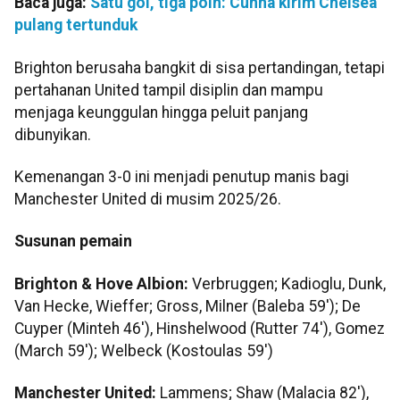
Baca juga:
Satu gol, tiga poin: Cunha kirim Chelsea
pulang tertunduk
Brighton berusaha bangkit di sisa pertandingan, tetapi
pertahanan United tampil disiplin dan mampu
menjaga keunggulan hingga peluit panjang
dibunyikan.
Kemenangan 3-0 ini menjadi penutup manis bagi
Manchester United di musim 2025/26.
Susunan pemain
Brighton & Hove Albion:
Verbruggen; Kadioglu, Dunk,
Van Hecke, Wieffer; Gross, Milner (Baleba 59'); De
Cuyper (Minteh 46'), Hinshelwood (Rutter 74'), Gomez
(March 59'); Welbeck (Kostoulas 59')
Manchester United:
Lammens; Shaw (Malacia 82'),