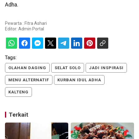
Adha.
Pewarta : Fitra Ashari
Editor:
Admin Portal
Tags:
OLAHAN DAGING
SELAT SOLO
JADI INSPIRASI
MENU ALTERNATIF
KURBAN IDUL ADHA
KALTENG
Terkait