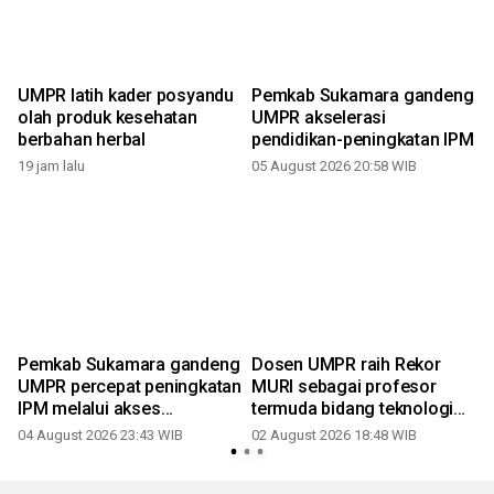
UMPR latih kader posyandu
Pemkab Sukamara gandeng
olah produk kesehatan
UMPR akselerasi
berbahan herbal
pendidikan-peningkatan IPM
19 jam lalu
05 August 2026 20:58 WIB
Pemkab Sukamara gandeng
Dosen UMPR raih Rekor
UMPR percepat peningkatan
MURI sebagai profesor
IPM melalui akses
termuda bidang teknologi
pendidikan
pendidikan
04 August 2026 23:43 WIB
02 August 2026 18:48 WIB
3