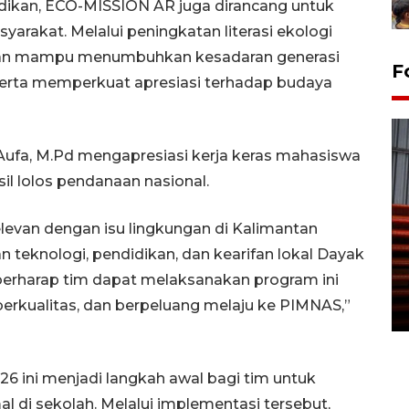
idikan, ECO-MISSION AR juga dirancang untuk
rakat. Melalui peningkatan literasi ekologi
apkan mampu menumbuhkan kesadaran generasi
F
serta memperkuat apresiasi terhadap budaya
fa, M.Pd mengapresiasi kerja keras mahasiswa
l lolos pendanaan nasional.
levan dengan isu lingkungan di Kalimantan
Prediksi puncak musim
teknologi, pendidikan, dan kearifan lokal Dayak
kemarau di Kalimantan
berharap tim dapat melaksanakan program ini
Tengah
berkualitas, dan berpeluang melaju ke PIMNAS,”
22 July 2026 17:18 WIB
 ini menjadi langkah awal bagi tim untuk
di sekolah. Melalui implementasi tersebut,