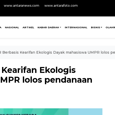
www.antaranews.com
www.antarafoto.com
A
NASIONAL
ARTIKEL
KABAR DAERAH
INTERNASIONAL
BISNIS
OLAH
R Berbasis Kearifan Ekologis Dayak mahasiswa UMPR lolos 
 Kearifan Ekologis
MPR lolos pendanaan