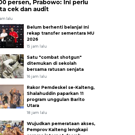
00 persen, Prabowo: Ini perlu
ita cek dan audit
jam lalu
Belum berhenti belanja! Ini
rekap transfer sementara MU
2026
15 jam lalu
Satu "combat shotgun"
ditemukan di sekolah
bersama ratusan senjata
16 jam lalu
Rakor Pemdeskel se-Kalteng,
Shalahuddin paparkan 11
program unggulan Barito
Utara
18 jam lalu
Wujudkan pemerataan akses,
Pemprov Kalteng lengkapi