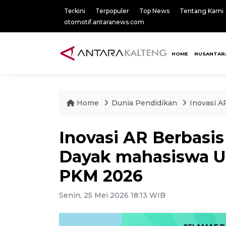
Terkini
Terpopuler
Top News
Tentang Kami
otomotif.antaranews.com
HOME
NUSANTAR
Home
Dunia Pendidikan
Inovasi A
Inovasi AR Berbasis
Dayak mahasiswa U
PKM 2026
Senin, 25 Mei 2026 18:13 WIB