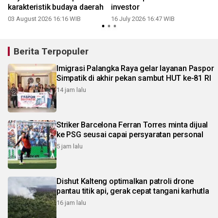
karakteristik budaya daerah
investor
03 August 2026 16:16 WIB
16 July 2026 16:47 WIB
0
Berita Terpopuler
Imigrasi Palangka Raya gelar layanan Paspor
Simpatik di akhir pekan sambut HUT ke-81 RI
14 jam lalu
Striker Barcelona Ferran Torres minta dijual
ke PSG seusai capai persyaratan personal
5 jam lalu
Dishut Kalteng optimalkan patroli drone
pantau titik api, gerak cepat tangani karhutla
16 jam lalu