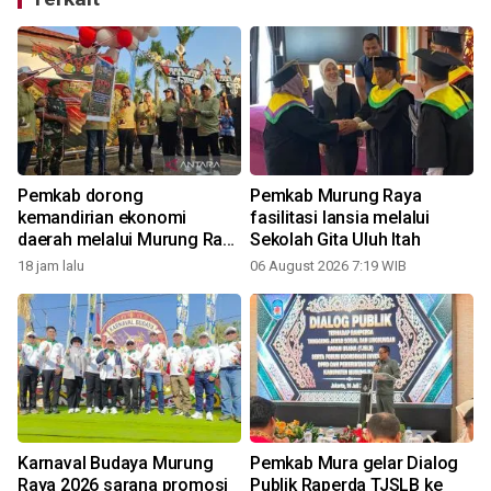
Pemkab dorong
Pemkab Murung Raya
kemandirian ekonomi
fasilitasi lansia melalui
daerah melalui Murung Raya
Sekolah Gita Uluh Itah
Expo 2026
18 jam lalu
06 August 2026 7:19 WIB
0
Karnaval Budaya Murung
Pemkab Mura gelar Dialog
Raya 2026 sarana promosi
Publik Raperda TJSLB ke