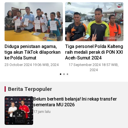
Diduga penistaan agama,
Tiga personel Polda Kalteng
tiga akun TikTok dilaporkan
raih medali perak di PON XXI
ke Polda Sumut
Aceh-Sumut 2024
23 October 2024 19:06 WIB, 2024
17 September 2024 18:57 WIB,
0
2024
Berita Terpopuler
Belum berhenti belanja! Ini rekap transfer
sementara MU 2026
17 jam lalu