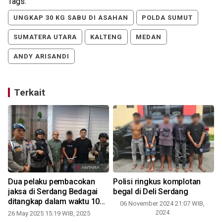
Tags:
UNGKAP 30 KG SABU DI ASAHAN
POLDA SUMUT
SUMATERA UTARA
KALTENG
MEDAN
ANDY ARISANDI
Terkait
Dua pelaku pembacokan
Polisi ringkus komplotan
jaksa di Serdang Bedagai
begal di Deli Serdang
ditangkap dalam waktu 10
06 November 2024 21:07 WIB,
jam
2024
26 May 2025 15:19 WIB, 2025