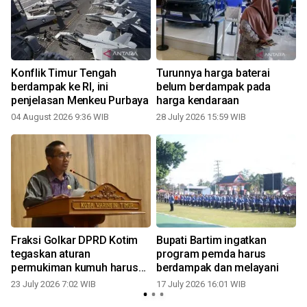
Konflik Timur Tengah
Turunnya harga baterai
berdampak ke RI, ini
belum berdampak pada
penjelasan Menkeu Purbaya
harga kendaraan
04 August 2026 9:36 WIB
28 July 2026 15:59 WIB
1
Fraksi Golkar DPRD Kotim
Bupati Bartim ingatkan
tegaskan aturan
program pemda harus
permukiman kumuh harus
berdampak dan melayani
berdampak
23 July 2026 7:02 WIB
17 July 2026 16:01 WIB
1