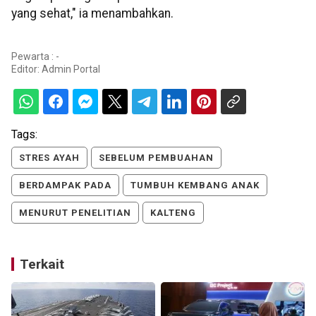
yang sehat," ia menambahkan.
Pewarta : -
Editor:
Admin Portal
Tags:
STRES AYAH
SEBELUM PEMBUAHAN
BERDAMPAK PADA
TUMBUH KEMBANG ANAK
MENURUT PENELITIAN
KALTENG
Terkait