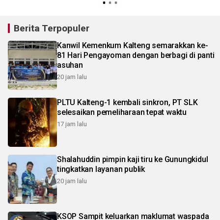
Berita Terpopuler
Kanwil Kemenkum Kalteng semarakkan ke-
81 Hari Pengayoman dengan berbagi di panti
asuhan
20 jam lalu
PLTU Kalteng-1 kembali sinkron, PT SLK
selesaikan pemeliharaan tepat waktu
17 jam lalu
Shalahuddin pimpin kaji tiru ke Gunungkidul
tingkatkan layanan publik
20 jam lalu
KSOP Sampit keluarkan maklumat waspada