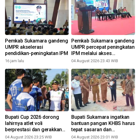
Pemkab Sukamara gandeng
Pemkab Sukamara gandeng
UMPR akselerasi
UMPR percepat peningkatan
pendidikan-peningkatan IPM
IPM melalui akses
pendidikan
16 jam lalu
04 August 2026 23:43 WIB
Bupati Cup 2026 dorong
Bupati Sukamara ingatkan
a
lahirnya atlet voli
bantuan pangan KHBS harus
berprestasi dan gerakkan
tepat sasaran dan
2
ekonomi daerah
transparan
04 August 2026 23:25 WIB
04 August 2026 23:01 WIB