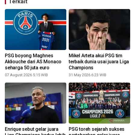
Terkait
PSG boyong Maghnes
Mikel Arteta akui PSG tim
Akliouche dari AS Monaco
terbaik dunia usai juara Liga
seharga 50 juta euro
Champions
07 August 2026 5:15 WIB
31 May 2026 6:23 WIB
Enrique sebut gelar juara
PSG toreh sejarah sukses