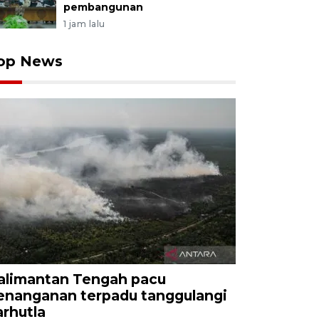
pembangunan
1 jam lalu
op News
alimantan Tengah pacu
enanganan terpadu tanggulangi
arhutla