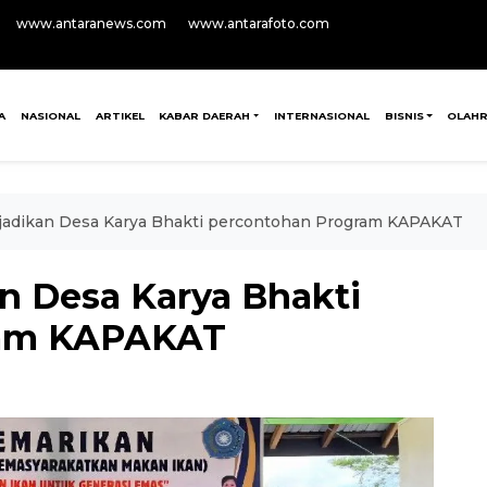
www.antaranews.com
www.antarafoto.com
A
NASIONAL
ARTIKEL
KABAR DAERAH
INTERNASIONAL
BISNIS
OLAH
adikan Desa Karya Bhakti percontohan Program KAPAKAT
n Desa Karya Bhakti
ram KAPAKAT