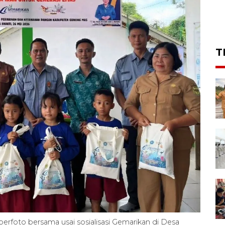
T
rfoto bersama usai sosialisasi Gemarikan di Desa