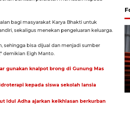
F
alan bagi masyarakat Karya Bhakti untuk
diri, sekaligus menekan pengeluaran keluarga.
h, sehingga bisa dijual dan menjadi sumber
" demikian Eigh Manto.
Prediksi puncak musim
 liar gunakan knalpot brong di Gunung Mas
kemarau di Kalimantan
Tengah
roterapi kepada siswa sekolah lansia
22 July 2026 17:18 WIB
t Idul Adha ajarkan keikhlasan berkurban