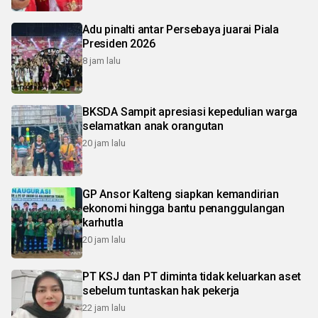
Adu pinalti antar Persebaya juarai Piala
Presiden 2026
8 jam lalu
BKSDA Sampit apresiasi kepedulian warga
selamatkan anak orangutan
20 jam lalu
GP Ansor Kalteng siapkan kemandirian
ekonomi hingga bantu penanggulangan
karhutla
20 jam lalu
PT KSJ dan PT diminta tidak keluarkan aset
sebelum tuntaskan hak pekerja
22 jam lalu