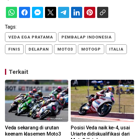
Tags:
VEDA EGA PRATAMA
PEMBALAP INDONESIA
FINIS
DELAPAN
MOTO3
MOTOGP
ITALIA
Terkait
Veda sekarang di urutan
Posisi Veda naik ke-4, usai
keenam klasemen Moto3
Uriarte didiskualifikasi dari