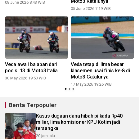
Moto3 Katalunya
08 June 2026 8:43 WIB
05 June 2026 7:19 WIB
Veda awali balapan dari
Veda tetap di lima besar
posisi 13 di Moto3 Italia
klasemen usai finis ke-8 di
Moto3 Catalunya
30 May 2026 19:53 WIB
17 May 2026 19:26 WIB
Berita Terpopuler
Kasus dugaan dana hibah pilkada Rp40
miliar, lima komisioner KPU Kotim jadi
tersangka
20 jam lalu