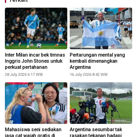
n
Inter Milan incar bek timnas
Pertarungan mental yang
Inggris John Stones untuk
kembali dimenangkan
perkuat pertahanan
Argentina
1
28 July 2026 6:17 WIB
16 July 2026 8:42 WIB
Mahasiswa seni sediakan
Argentina sesumbar tak
jasa cat wajah gratis di
rasakan tekanan hadapi