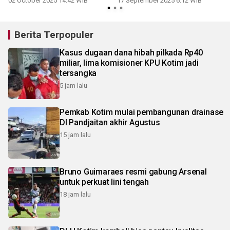
02 October 2025 14:42 WIB
17 September 2025 6:12 WIB
Berita Terpopuler
Kasus dugaan dana hibah pilkada Rp40
miliar, lima komisioner KPU Kotim jadi
tersangka
5 jam lalu
Pemkab Kotim mulai pembangunan drainase
DI Pandjaitan akhir Agustus
15 jam lalu
Bruno Guimaraes resmi gabung Arsenal
untuk perkuat lini tengah
18 jam lalu