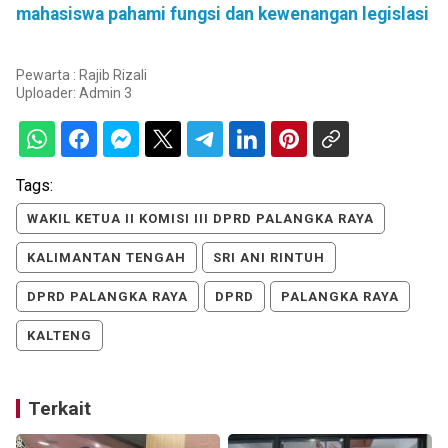
mahasiswa pahami fungsi dan kewenangan legislasi
Pewarta : Rajib Rizali
Uploader:
Admin 3
Tags:
WAKIL KETUA II KOMISI III DPRD PALANGKA RAYA
KALIMANTAN TENGAH
SRI ANI RINTUH
DPRD PALANGKA RAYA
DPRD
PALANGKA RAYA
KALTENG
Terkait