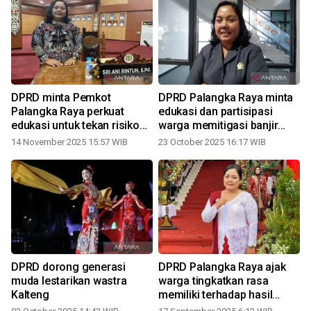
DPRD minta Pemkot
DPRD Palangka Raya minta
Palangka Raya perkuat
edukasi dan partisipasi
edukasi untuk tekan risiko
warga memitigasi banjir
DBD di musim hujan
diperkuat
14 November 2025 15:57 WIB
23 October 2025 16:17 WIB
1
DPRD dorong generasi
DPRD Palangka Raya ajak
muda lestarikan wastra
warga tingkatkan rasa
Kalteng
memiliki terhadap hasil
pembangunan