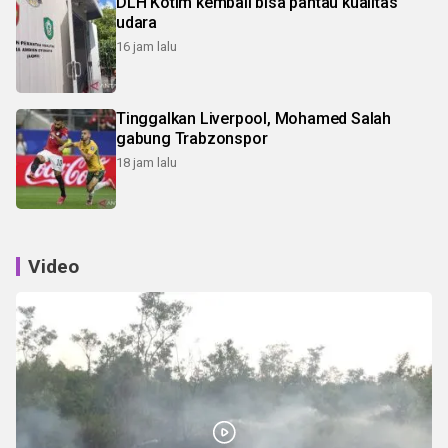
DLH Kotim kembali bisa pantau kualitas
udara
16 jam lalu
Tinggalkan Liverpool, Mohamed Salah
gabung Trabzonspor
18 jam lalu
Video