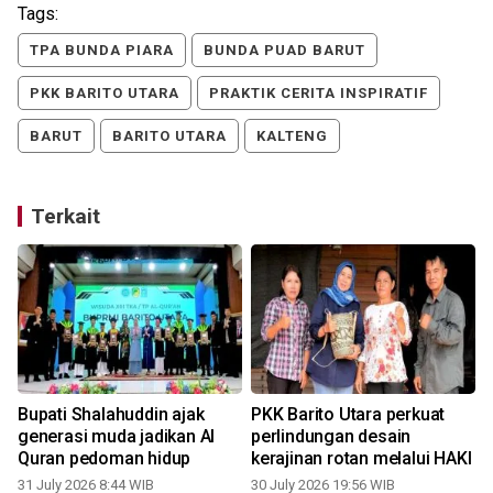
Tags:
TPA BUNDA PIARA
BUNDA PUAD BARUT
PKK BARITO UTARA
PRAKTIK CERITA INSPIRATIF
BARUT
BARITO UTARA
KALTENG
Terkait
Bupati Shalahuddin ajak
PKK Barito Utara perkuat
generasi muda jadikan Al
perlindungan desain
Quran pedoman hidup
kerajinan rotan melalui HAKI
31 July 2026 8:44 WIB
30 July 2026 19:56 WIB
2