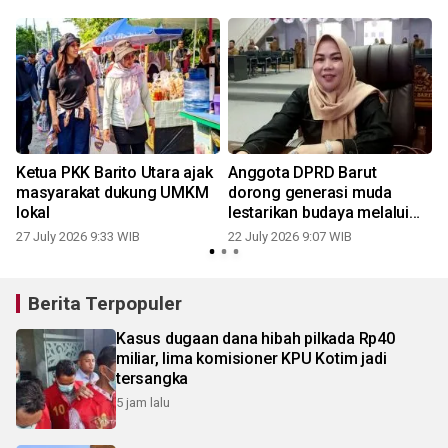
Ketua PKK Barito Utara ajak
Anggota DPRD Barut
masyarakat dukung UMKM
dorong generasi muda
lokal
lestarikan budaya melalui
lomba desain batik digital
27 July 2026 9:33 WIB
22 July 2026 9:07 WIB
1
Berita Terpopuler
Kasus dugaan dana hibah pilkada Rp40
miliar, lima komisioner KPU Kotim jadi
tersangka
5 jam lalu