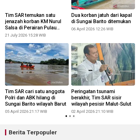
n
Tim SAR temukan satu
Dua korban jatuh dari kapal
jenazah korban KM Nurul
di Sungai Barito ditemukan
Salsa di Perairan Pulau
06 April 2026 12:26 WIB
Pamulikang
21 July 2026 15:28 WIB
Tim SAR cari satu anggota
Peringatan tsunami
m
Polri dan ABK hilang di
berakhir, Tim SAR sisir
Sungai Barito wilayah Barut
wilayah pesisir Malut-Sulut
05 April 2026 21:17 WIB
02 April 2026 21:10 WIB
Berita Terpopuler