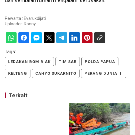
dan sembilan rumah mengalami kerusakan.
Pewarta : Evarukdijati
Uploader:
Ronny
Tags:
LEDAKAN BOM BIAK
TIM SAR
POLDA PAPUA
KELTENG
CAHYO SUKARNITO
PERANG DUNIA II.
Terkait