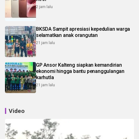
2 jam lalu
BKSDA Sampit apresiasi kepedulian warga
selamatkan anak orangutan
21 jam lalu
GP Ansor Kalteng siapkan kemandirian
ekonomi hingga bantu penanggulangan
karhutla
21 jam lalu
Video