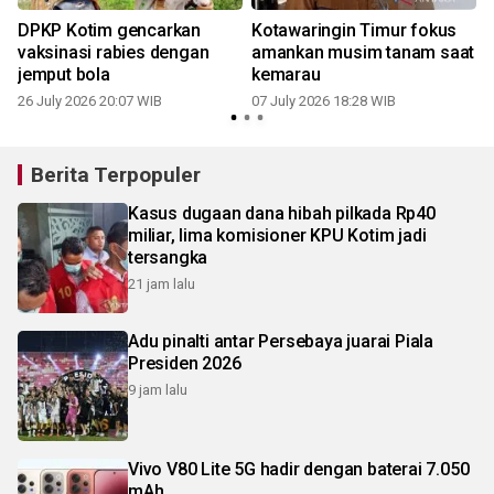
DPKP Kotim gencarkan
Kotawaringin Timur fokus
n
vaksinasi rabies dengan
amankan musim tanam saat
jemput bola
kemarau
26 July 2026 20:07 WIB
07 July 2026 18:28 WIB
Berita Terpopuler
Kasus dugaan dana hibah pilkada Rp40
miliar, lima komisioner KPU Kotim jadi
tersangka
21 jam lalu
Adu pinalti antar Persebaya juarai Piala
Presiden 2026
9 jam lalu
Vivo V80 Lite 5G hadir dengan baterai 7.050
mAh