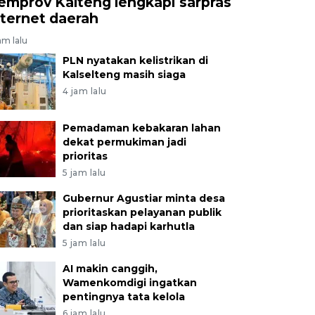
emprov Kalteng lengkapi sarpras
nternet daerah
am lalu
PLN nyatakan kelistrikan di
Kalselteng masih siaga
4 jam lalu
Pemadaman kebakaran lahan
dekat permukiman jadi
prioritas
5 jam lalu
Gubernur Agustiar minta desa
prioritaskan pelayanan publik
dan siap hadapi karhutla
5 jam lalu
AI makin canggih,
Wamenkomdigi ingatkan
pentingnya tata kelola
6 jam lalu