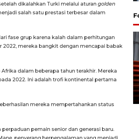
setelah dikalahkan Turki melalui aturan
golden
menjadi salah satu prestasi terbesar dalam
F
dari fase grup karena kalah dalam perhitungan
r 2022, mereka bangkit dengan mencapai babak
e Afrika dalam beberapa tahun terakhir. Mereka
Prediksi puncak musim
pada 2022. Ini adalah trofi kontinental pertama
kemarau di Kalimantan
Tengah
22 July 2026 17:18 WIB
i keberhasilan mereka mempertahankan status
perpaduan pemain senior dan generasi baru.
 Mane, penyerang berpengalaman yang menjadi