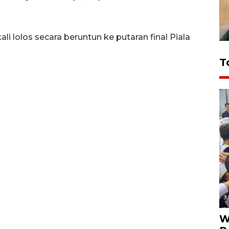
i lolos secara beruntun ke putaran final Piala
T
W