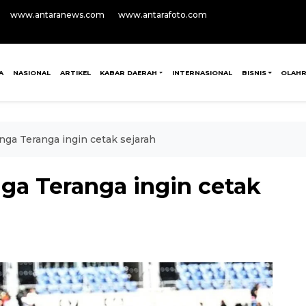
www.antaranews.com
www.antarafoto.com
A
NASIONAL
ARTIKEL
KABAR DAERAH
INTERNASIONAL
BISNIS
OLAH
nga Teranga ingin cetak sejarah
ga Teranga ingin cetak