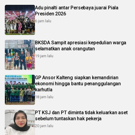
Adu pinalti antar Persebaya juarai Piala
Presiden 2026
6 jam lalu
BKSDA Sampit apresiasi kepedulian warga
selamatkan anak orangutan
19 jam lalu
GP Ansor Kalteng siapkan kemandirian
ekonomi hingga bantu penanggulangan
karhutla
18 jam lalu
PT KSJ dan PT diminta tidak keluarkan aset
sebelum tuntaskan hak pekerja
20 jam lalu