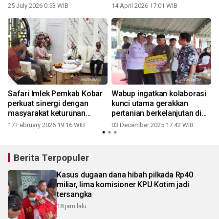
narkotika
25 July 2026 0:53 WIB
14 April 2026 17:01 WIB
Safari Imlek Pemkab Kobar
Wabup ingatkan kolaborasi
perkuat sinergi dengan
kunci utama gerakkan
masyarakat keturunan
pertanian berkelanjutan di
Tionghoa
Kobar
17 February 2026 19:16 WIB
03 December 2025 17:42 WIB
Berita Terpopuler
Kasus dugaan dana hibah pilkada Rp40
miliar, lima komisioner KPU Kotim jadi
tersangka
18 jam lalu