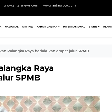
www.antaranews.com
www.antarafoto.com
A
NASIONAL
ARTIKEL
KABAR DAERAH
INTERNASIONAL
BISNIS
OLAH
kan Palangka Raya berlakukan empat jalur SPMB
alangka Raya
alur SPMB