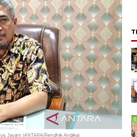
T
ya, Jayani. (ANTARA/Rendhik Andika)