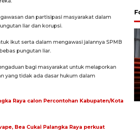
reka.
F
gawasan dan partisipasi masyarakat dalam
gutan liar dan korupsi.
tuk ikut serta dalam mengawasi jalannya SPMB
 bebas pungutan liar.
pengaduan bagi masyarakat untuk melaporkan
Prediksi puncak musim
kan yang tidak ada dasar hukum dalam
kemarau di Kalimantan
Tengah
22 July 2026 17:18 WIB
ngka Raya calon Percontohan Kabupaten/Kota
vape, Bea Cukai Palangka Raya perkuat