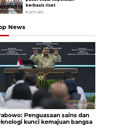
berbasis riset
8 jam lalu
op News
rabowo: Penguasaan sains dan
eknologi kunci kemajuan bangsa