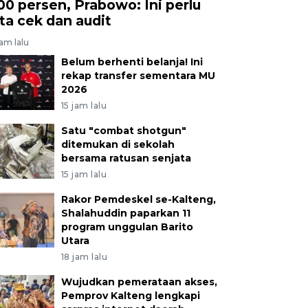
00 persen, Prabowo: Ini perlu
ita cek dan audit
jam lalu
Belum berhenti belanja! Ini
rekap transfer sementara MU
2026
15 jam lalu
Satu "combat shotgun"
ditemukan di sekolah
bersama ratusan senjata
15 jam lalu
Rakor Pemdeskel se-Kalteng,
Shalahuddin paparkan 11
program unggulan Barito
Utara
18 jam lalu
Wujudkan pemerataan akses,
Pemprov Kalteng lengkapi