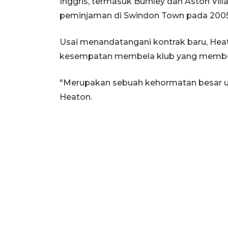
Inggris, termasuk Burnley dan Aston Vill
peminjaman di Swindon Town pada 2005
Usai menandatangani kontrak baru, H
kesempatan membela klub yang membe
"Merupakan sebuah kehormatan besar un
Heaton.