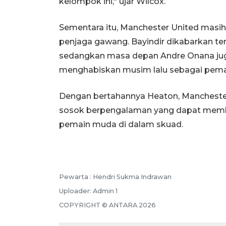
kelompok ini," ujar Wilcox.
Sementara itu, Manchester United masih
penjaga gawang. Bayindir dikabarkan ten
sedangkan masa depan Andre Onana jug
menghabiskan musim lalu sebagai pemain
Dengan bertahannya Heaton, Manchester
sosok berpengalaman yang dapat member
pemain muda di dalam skuad.
Pewarta :
Hendri Sukma Indrawan
Uploader:
Admin 1
COPYRIGHT ©
ANTARA
2026