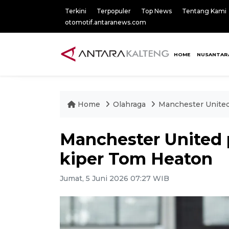
Terkini
Terpopuler
Top News
Tentang Kami
otomotif.antaranews.com
HOME
NUSANTAR
Home
Olahraga
Manchester United
Manchester United 
kiper Tom Heaton
Jumat, 5 Juni 2026 07:27 WIB