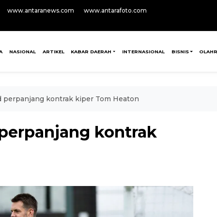
www.antaranews.com
www.antarafoto.com
A
NASIONAL
ARTIKEL
KABAR DAERAH
INTERNASIONAL
BISNIS
OLAH
 perpanjang kontrak kiper Tom Heaton
perpanjang kontrak