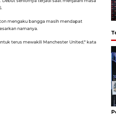
a. Debut seniornya terjadi saat menjalani masa
.
eaton mengaku bangga masih mendapat
sarkan namanya.
T
tuk terus mewakili Manchester United," kata
P