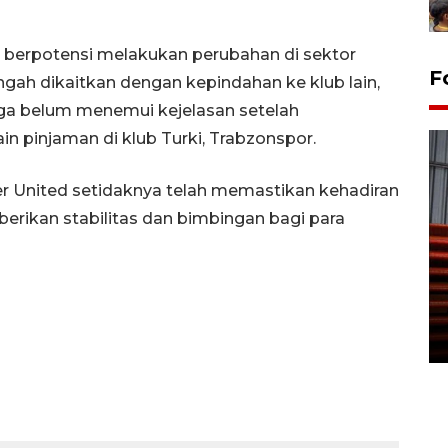
 berpotensi melakukan perubahan di sektor
F
gah dikaitkan dengan kepindahan ke klub lain,
a belum menemui kejelasan setelah
 pinjaman di klub Turki, Trabzonspor.
 United setidaknya telah memastikan kehadiran
ikan stabilitas dan bimbingan bagi para
Prediksi puncak musim
kemarau di Kalimantan
Tengah
22 July 2026 17:18 WIB