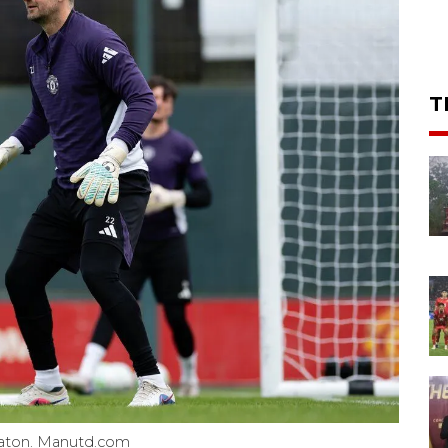
T
eaton. Manutd.com