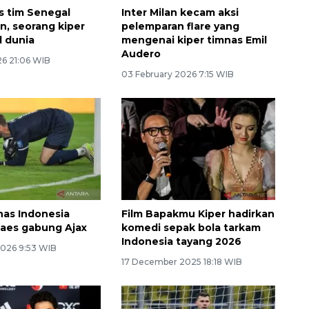
s tim Senegal
Inter Milan kecam aksi
n, seorang kiper
pelemparan flare yang
 dunia
mengenai kiper timnas Emil
Audero
26 21:06 WIB
03 February 2026 7:15 WIB
nas Indonesia
Film Bapakmu Kiper hadirkan
aes gabung Ajax
komedi sepak bola tarkam
Indonesia tayang 2026
2026 9:53 WIB
17 December 2025 18:18 WIB