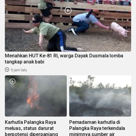
Meriahkan HUT Ke-81 RI, warga Dayak Dusmala lomba
tangkap anak babi
5 jam lalu
Karhutla Palangka Raya
Pemadaman karhutla di
meluas, status darurat
Palangka Raya terkendala
berpotensi diperpanjang
minimnya sumber air