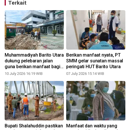
Terkait
Muhammadiyah Barito Utara
Berikan manfaat nyata, PT
dukung pelebaran jalan
SMM gelar sunatan massal
guna berikan manfaat bagi
peringati HUT Barito Utara
masyarakat
10 July 2026 16:19 WIB
07 July 2026 15:14 WIB
Bupati Shalahuddin pastikan
Manfaat dan waktu yang