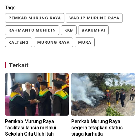
Tags:
PEMKAB MURUNG RAYA
WABUP MURUNG RAYA
RAHMANTO MUHIDIN
KKB
BAKUMPAI
KALTENG
MURUNG RAYA
MURA
Terkait
Pemkab Murung Raya
Pemkab Murung Raya
fasilitasi lansia melalui
segera tetapkan status
Sekolah Gita Uluh Itah
siaga karhutla