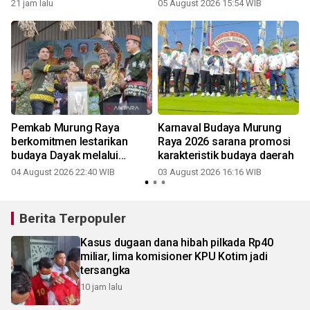
21 jam lalu
05 August 2026 15:54 WIB
Pemkab Murung Raya
Karnaval Budaya Murung
berkomitmen lestarikan
Raya 2026 sarana promosi
budaya Dayak melalui
karakteristik budaya daerah
Festival Budaya TTB
04 August 2026 22:40 WIB
03 August 2026 16:16 WIB
1
Berita Terpopuler
Kasus dugaan dana hibah pilkada Rp40
miliar, lima komisioner KPU Kotim jadi
tersangka
10 jam lalu