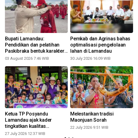
Bupati Lamandau:
Pemkab dan Agrinas bahas
Pendidikan dan pelatihan
optimalisasi pengelolaan
Paskibraka bentuk karakter
lahan di Lamandau
generasi muda
03 August 2026 7:46 WIB
30 July 2026 16:09 WIB
2
Ketua TP Posyandu
Melestarikan tradisi
Lamandau ajak kader
Maonjuan Sorah
tingkatkan kualitas
22 July 2026 9:51 WIB
pelayanan
27 July 2026 12:37 WIB
1