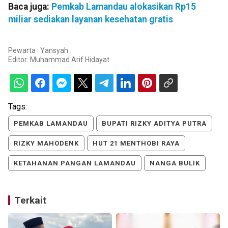
Baca juga:
Pemkab Lamandau alokasikan Rp15
miliar sediakan layanan kesehatan gratis
Pewarta : Yansyah
Editor:
Muhammad Arif Hidayat
Tags:
PEMKAB LAMANDAU
BUPATI RIZKY ADITYA PUTRA
RIZKY MAHODENK
HUT 21 MENTHOBI RAYA
KETAHANAN PANGAN LAMANDAU
NANGA BULIK
Terkait