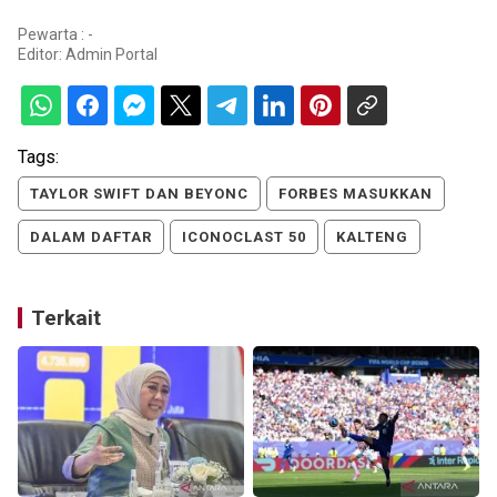
Pewarta : -
Editor:
Admin Portal
Tags:
TAYLOR SWIFT DAN BEYONC
FORBES MASUKKAN
DALAM DAFTAR
ICONOCLAST 50
KALTENG
Terkait