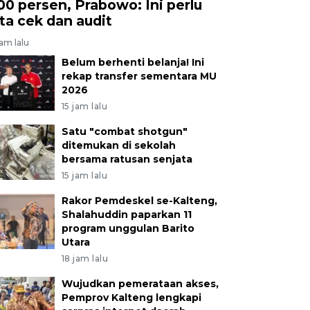
00 persen, Prabowo: Ini perlu
ita cek dan audit
jam lalu
Belum berhenti belanja! Ini
rekap transfer sementara MU
2026
15 jam lalu
Satu "combat shotgun"
ditemukan di sekolah
bersama ratusan senjata
15 jam lalu
Rakor Pemdeskel se-Kalteng,
Shalahuddin paparkan 11
program unggulan Barito
Utara
18 jam lalu
Wujudkan pemerataan akses,
Pemprov Kalteng lengkapi