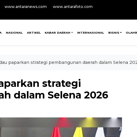
www.antaranews.com
www.antarafoto.com
A
NASIONAL
ARTIKEL
KABAR DAERAH
INTERNASIONAL
BISNIS
OLAH
dau paparkan strategi pembangunan daerah dalam Selena 20
parkan strategi
h dalam Selena 2026