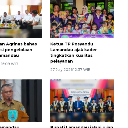
n Agrinas bahas
Ketua TP Posyandu
asi pengelolaan
Lamandau ajak kader
Lamandau
tingkatkan kualitas
pelayanan
 16:09 WIB
27 July 2026 12:37 WIB
Lamandau
Bupati Lamandau jalani ujian