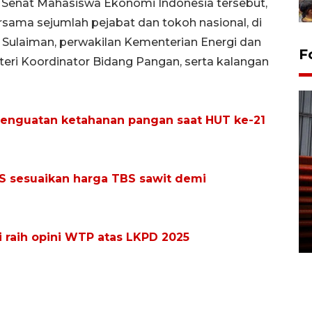
n Senat Mahasiswa Ekonomi Indonesia tersebut,
rsama sejumlah pejabat dan tokoh nasional, di
 Sulaiman, perwakilan Kementerian Energi dan
F
eri Koordinator Bidang Pangan, serta kalangan
enguatan ketahanan pangan saat HUT ke-21
S sesuaikan harga TBS sawit demi
Prediksi puncak musim
kemarau di Kalimantan
Tengah
22 July 2026 17:18 WIB
raih opini WTP atas LKPD 2025