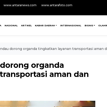
www.antaranews.com
www.antarafoto.com
A
NASIONAL
ARTIKEL
KABAR DAERAH
INTERNASIONAL
BISNIS
OLAH
au dorong organda tingkatkan layanan transportasi aman d
dorong organda
 transportasi aman dan