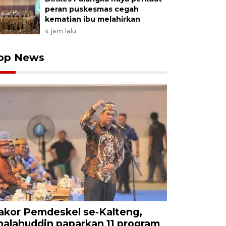
peran puskesmas cegah
kematian ibu melahirkan
4 jam lalu
op News
akor Pemdeskel se-Kalteng,
halahuddin paparkan 11 program