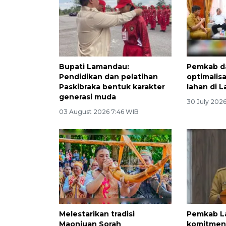
Bupati Lamandau:
Pemkab da
Pendidikan dan pelatihan
optimalis
Paskibraka bentuk karakter
lahan di 
generasi muda
30 July 2026
03 August 2026 7:46 WIB
Melestarikan tradisi
Pemkab 
Maonjuan Sorah
komitmen