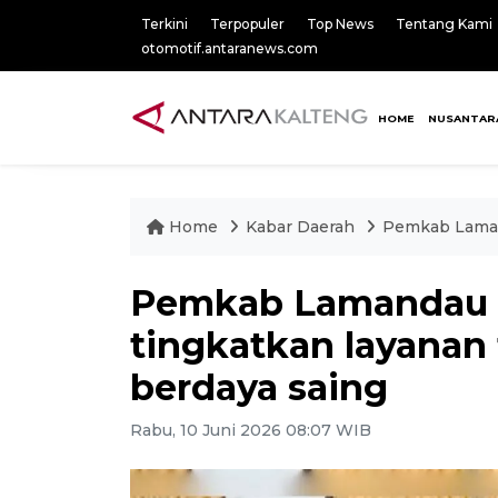
Terkini
Terpopuler
Top News
Tentang Kami
otomotif.antaranews.com
HOME
NUSANTAR
Home
Kabar Daerah
Pemkab Lamand
Pemkab Lamandau 
tingkatkan layanan
berdaya saing
Rabu, 10 Juni 2026 08:07 WIB