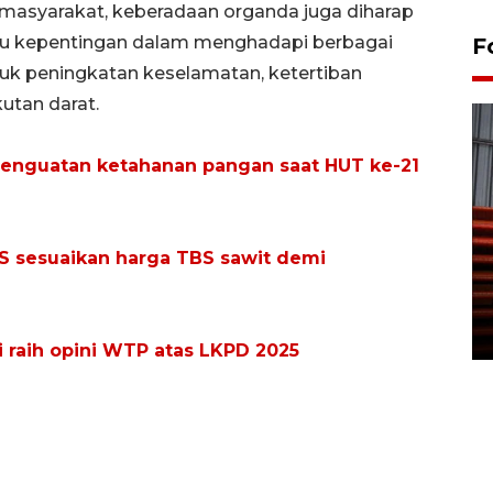
masyarakat, keberadaan organda juga diharap
u kepentingan dalam menghadapi berbagai
F
suk peningkatan keselamatan, ketertiban
utan darat.
enguatan ketahanan pangan saat HUT ke-21
Prediksi puncak musim
S sesuaikan harga TBS sawit demi
kemarau di Kalimantan
Tengah
22 July 2026 17:18 WIB
raih opini WTP atas LKPD 2025