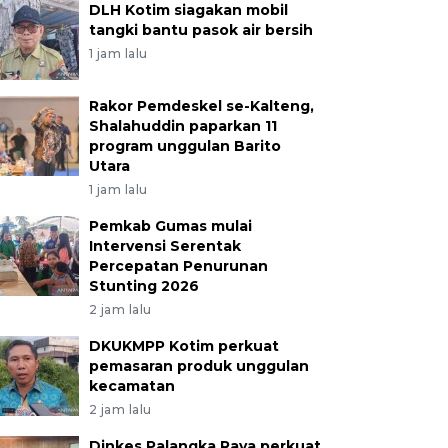
DLH Kotim siagakan mobil
tangki bantu pasok air bersih
1 jam lalu
Rakor Pemdeskel se-Kalteng,
Shalahuddin paparkan 11
program unggulan Barito
Utara
1 jam lalu
Pemkab Gumas mulai
Intervensi Serentak
Percepatan Penurunan
Stunting 2026
2 jam lalu
DKUKMPP Kotim perkuat
pemasaran produk unggulan
kecamatan
2 jam lalu
Dinkes Palangka Raya perkuat