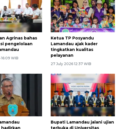
n Agrinas bahas
Ketua TP Posyandu
asi pengelolaan
Lamandau ajak kader
Lamandau
tingkatkan kualitas
pelayanan
 16:09 WIB
27 July 2026 12:37 WIB
Lamandau
Bupati Lamandau jalani ujian
 hadirkan
terbuka di Universitas