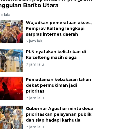
nggulan Barito Utara
am lalu
Wujudkan pemerataan akses,
Pemprov Kalteng lengkapi
sarpras internet daerah
5 jam lalu
PLN nyatakan kelistrikan di
Kalselteng masih siaga
7 jam lalu
Pemadaman kebakaran lahan
dekat permukiman jadi
prioritas
7 jam lalu
Gubernur Agustiar minta desa
prioritaskan pelayanan publik
dan siap hadapi karhutla
7 jam lalu