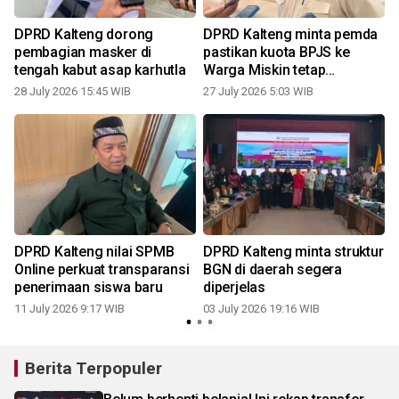
DPRD Kalteng dorong
DPRD Kalteng minta pemda
v
pembagian masker di
pastikan kuota BPJS ke
tengah kabut asap karhutla
Warga Miskin tetap
terpenuhi
28 July 2026 15:45 WIB
27 July 2026 5:03 WIB
DPRD Kalteng nilai SPMB
DPRD Kalteng minta struktur
g
Online perkuat transparansi
BGN di daerah segera
penerimaan siswa baru
diperjelas
11 July 2026 9:17 WIB
03 July 2026 19:16 WIB
Berita Terpopuler