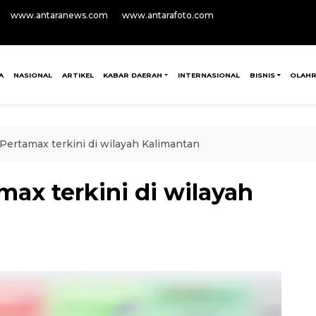
www.antaranews.com
www.antarafoto.com
A
NASIONAL
ARTIKEL
KABAR DAERAH
INTERNASIONAL
BISNIS
OLAH
 Pertamax terkini di wilayah Kalimantan
max terkini di wilayah