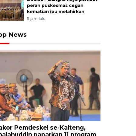
peran puskesmas cegah
kematian ibu melahirkan
5 jam lalu
op News
akor Pemdeskel se-Kalteng,
halahuddin paparkan 11 program