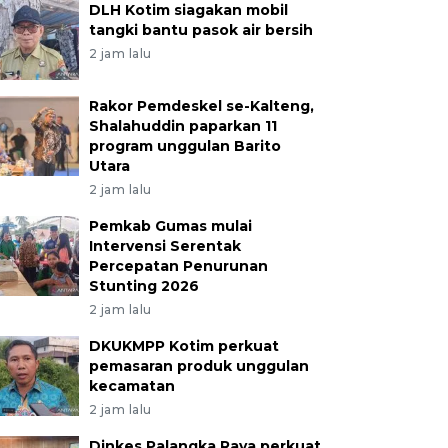
DLH Kotim siagakan mobil
tangki bantu pasok air bersih
2 jam lalu
Rakor Pemdeskel se-Kalteng,
Shalahuddin paparkan 11
program unggulan Barito
Utara
2 jam lalu
Pemkab Gumas mulai
Intervensi Serentak
Percepatan Penurunan
Stunting 2026
2 jam lalu
DKUKMPP Kotim perkuat
pemasaran produk unggulan
kecamatan
2 jam lalu
Dinkes Palangka Raya perkuat