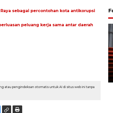
F
aya sebagai percontohan kota antikorupsi
erluasan peluang kerja sama antar daerah
Prediksi puncak musim
kemarau di Kalimantan
Tengah
22 July 2026 17:18 WIB
g atau pengindeksan otomatis untuk AI di situs web ini tanpa