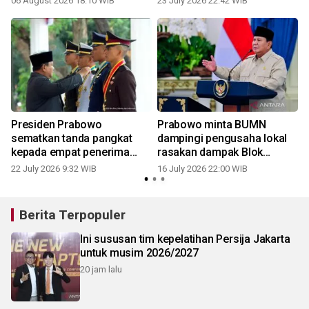
06 August 2026 18:10 WIB
23 July 2026 22:42 WIB
1
Presiden Prabowo
Prabowo minta BUMN
sematkan tanda pangkat
dampingi pengusaha lokal
kepada empat penerima
rasakan dampak Blok
Adhi Makayasa
Masela
22 July 2026 9:32 WIB
16 July 2026 22:00 WIB
1
Berita Terpopuler
Ini sususan tim kepelatihan Persija Jakarta
untuk musim 2026/2027
20 jam lalu