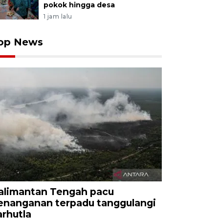
pokok hingga desa
1 jam lalu
op News
alimantan Tengah pacu
enanganan terpadu tanggulangi
arhutla