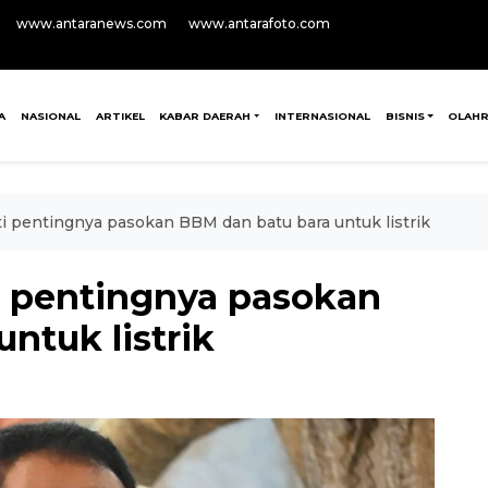
www.antaranews.com
www.antarafoto.com
A
NASIONAL
ARTIKEL
KABAR DAERAH
INTERNASIONAL
BISNIS
OLAH
i pentingnya pasokan BBM dan batu bara untuk listrik
i pentingnya pasokan
ntuk listrik