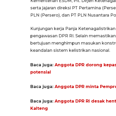
Kementerian ESDM, Plt. Dirjen Ketenaga
serta jajaran direksi PT Pertamina (Pers
PLN (Persero), dan PT PLN Nusantara Po
Kunjungan kerja Panja Ketenagalistrikan
pengawasan DPR RI. Selain memastikan ke
bertujuan menghimpun masukan konstru
keandalan sistem kelistrikan nasional.
Baca juga:
Anggota DPR dorong kepas
potensial
Baca juga:
Anggota DPR minta Pempro
Baca juga:
Anggota DPR RI desak henti
Kalteng