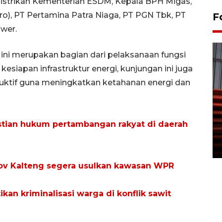
listrikan Kementerian ESDM, Kepala BPH Migas,
ero), PT Pertamina Patra Niaga, PT PGN Tbk, PT
F
wer.
 ini merupakan bagian dari pelaksanaan fungsi
siapan infrastruktur energi, kunjungan ini juga
ktif guna meningkatkan ketahanan energi dan
Prediksi puncak musim
kemarau di Kalimantan
tian hukum pertambangan rakyat di daerah
Tengah
22 July 2026 17:18 WIB
v Kalteng segera usulkan kawasan WPR
kan kriminalisasi warga di konflik sawit