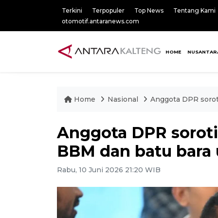
Terkini
Terpopuler
Top News
Tentang Kami
otomotif.antaranews.com
HOME
NUSANTAR
Home
Nasional
Anggota DPR sorot
Anggota DPR sorot
BBM dan batu bara u
Rabu, 10 Juni 2026 21:20 WIB