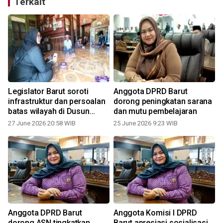
Terkait
Legislator Barut soroti
Anggota DPRD Barut
infrastruktur dan persoalan
dorong peningkatan sarana
batas wilayah di Dusun
dan mutu pembelajaran
Muntak Jaya
27 June 2026 20:58 WIB
25 June 2026 9:23 WIB
Anggota DPRD Barut
Anggota Komisi I DPRD
dorong ASN tingkatkan
Barut apresiasi sosialisasi