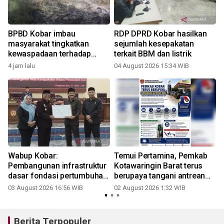
BPBD Kobar imbau
RDP DPRD Kobar hasilkan
masyarakat tingkatkan
sejumlah kesepakatan
kewaspadaan terhadap
terkait BBM dan listrik
potensi karhutla
4 jam lalu
04 August 2026 15:34 WIB
3
Wabup Kobar:
Temui Pertamina, Pemkab
Pembangunan infrastruktur
Kotawaringin Barat terus
dasar fondasi pertumbuhan
berupaya tangani antrean
ekonomi
BBM sesuai kewenangan
03 August 2026 16:56 WIB
02 August 2026 1:32 WIB
3
Berita Terpopuler