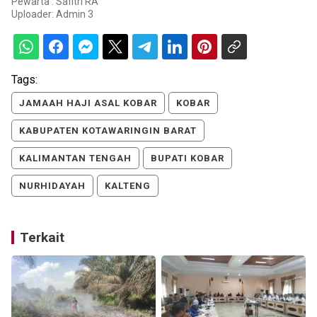
Pewarta : Safitri RA
Uploader:
Admin 3
Tags:
JAMAAH HAJI ASAL KOBAR
KOBAR
KABUPATEN KOTAWARINGIN BARAT
KALIMANTAN TENGAH
BUPATI KOBAR
NURHIDAYAH
KALTENG
Terkait