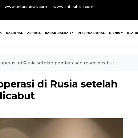
www.antaranews.com
www.antarafoto.com
A
NASIONAL
ARTIKEL
KABAR DAERAH
INTERNASIONAL
BISNIS
OLAH
operasi di Rusia setelah pembatasan resmi dicabut
perasi di Rusia setelah
dicabut