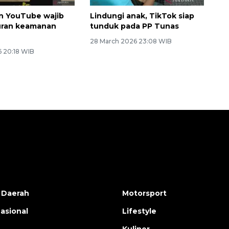
n YouTube wajib
Lindungi anak, TikTok siap
uran keamanan
tunduk pada PP Tunas
28 March 2026 23:08 WIB
6 20:18 WIB
 Daerah
Motorsport
nasional
Lifestyle