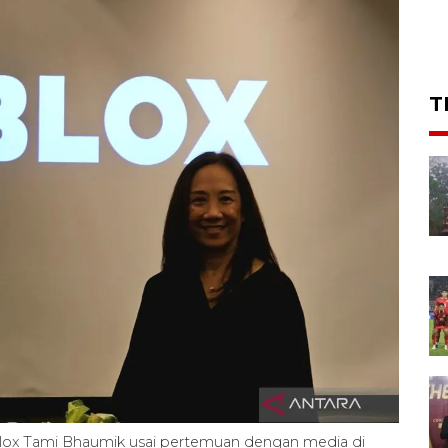
T
Roblox Tami Bhaumik usai pertemuan dengan media di