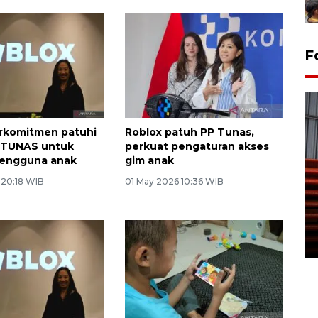
F
rkomitmen patuhi
Roblox patuh PP Tunas,
P TUNAS untuk
perkuat pengaturan akses
pengguna anak
gim anak
 20:18 WIB
01 May 2026 10:36 WIB
Prediksi puncak musim
kemarau di Kalimantan
Tengah
22 July 2026 17:18 WIB