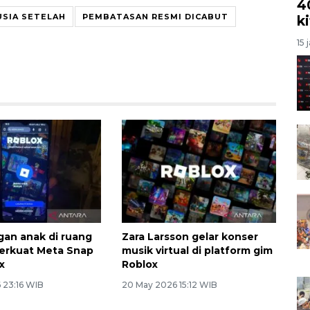
4
USIA SETELAH
PEMBATASAN RESMI DICABUT
k
15 
gan anak di ruang
Zara Larsson gelar konser
iperkuat Meta Snap
musik virtual di platform gim
x
Roblox
 23:16 WIB
20 May 2026 15:12 WIB