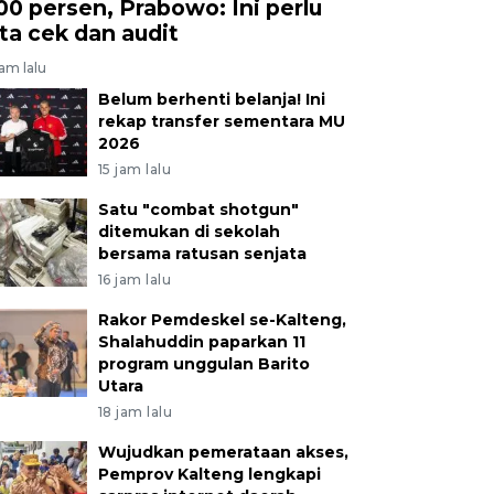
00 persen, Prabowo: Ini perlu
ita cek dan audit
jam lalu
Belum berhenti belanja! Ini
rekap transfer sementara MU
2026
15 jam lalu
Satu "combat shotgun"
ditemukan di sekolah
bersama ratusan senjata
16 jam lalu
Rakor Pemdeskel se-Kalteng,
Shalahuddin paparkan 11
program unggulan Barito
Utara
18 jam lalu
Wujudkan pemerataan akses,
Pemprov Kalteng lengkapi