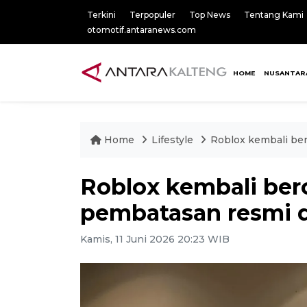
Terkini
Terpopuler
Top News
Tentang Kami
otomotif.antaranews.com
HOME
NUSANTAR
Home
Lifestyle
Roblox kembali ber
Roblox kembali bero
pembatasan resmi 
Kamis, 11 Juni 2026 20:23 WIB