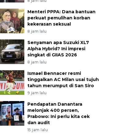
8 jam lalu
Menteri PPPA: Dana bantuan
perkuat pemulihan korban
kekerasan seksual
8 jam lalu
Senyaman apa Suzuki XL7
Alpha Hybrid? Ini impresi
singkat di GIIAS 2026
8 jam lalu
Ismael Bennacer resmi
tinggalkan AC Milan usai tujuh
tahun merumput di San Siro
9 jam lalu
Pendapatan Danantara
melonjak 400 persen,
Prabowo: Ini perlu kita cek
dan audit
15 jam lalu