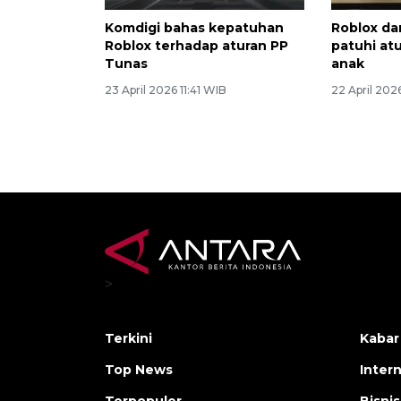
Komdigi bahas kepatuhan
Roblox da
Roblox terhadap aturan PP
patuhi at
Tunas
anak
23 April 2026 11:41 WIB
22 April 202
>
Terkini
Kabar
Top News
Inter