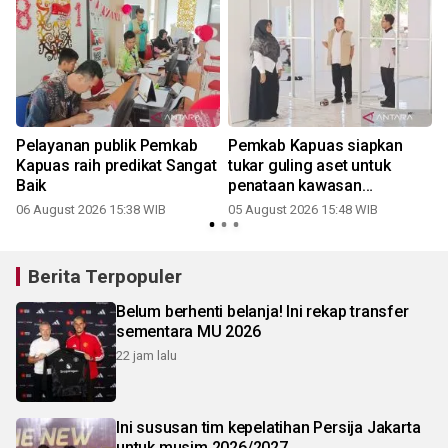
Pelayanan publik Pemkab
Pemkab Kapuas siapkan
Kapuas raih predikat Sangat
tukar guling aset untuk
Baik
penataan kawasan
perkantoran
06 August 2026 15:38 WIB
05 August 2026 15:48 WIB
3
Berita Terpopuler
Belum berhenti belanja! Ini rekap transfer
sementara MU 2026
22 jam lalu
Ini sususan tim kepelatihan Persija Jakarta
untuk musim 2026/2027