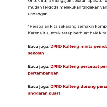
Untuk itu, ia mengajak seluruh aparatur
mudah tergoda melakukan tindakan yan
undangan.
"Persoalan kita sekarang semakin komp
Karena itu, untuk tetap berbuat baik kita
Baca juga:
DPRD Kalteng minta pemda 
sekolah
Baca juga:
DPRD Kalteng percepat pe
pertambangan
Baca juga:
DPRD Kalteng dorong penan
anggaran pusat