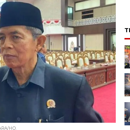
T
TARA/HO.