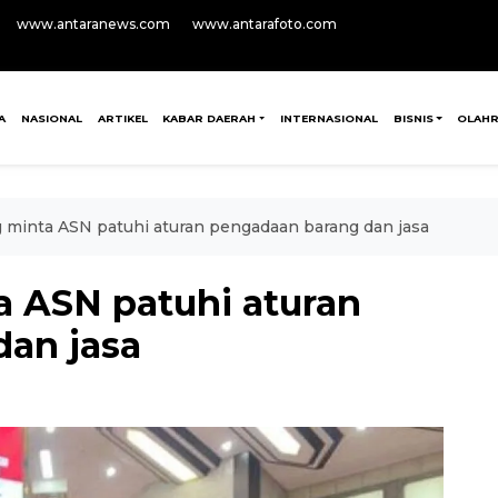
www.antaranews.com
www.antarafoto.com
A
NASIONAL
ARTIKEL
KABAR DAERAH
INTERNASIONAL
BISNIS
OLAH
minta ASN patuhi aturan pengadaan barang dan jasa
 ASN patuhi aturan
an jasa