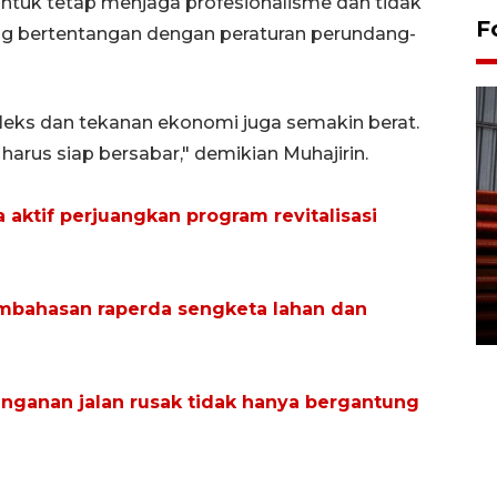
 untuk tetap menjaga profesionalisme dan tidak
F
g bertentangan dengan peraturan perundang-
leks dan tekanan ekonomi juga semakin berat.
 harus siap bersabar," demikian Muhajirin.
aktif perjuangkan program revitalisasi
Prediksi puncak musim
kemarau di Kalimantan
Tengah
mbahasan raperda sengketa lahan dan
22 July 2026 17:18 WIB
ganan jalan rusak tidak hanya bergantung