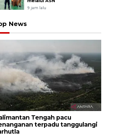
melalui ASN
9 jam lalu
op News
alimantan Tengah pacu
enanganan terpadu tanggulangi
arhutla