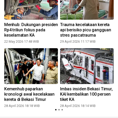
Menhub: Dukungan presiden
Trauma kecelakaan kereta
Rp4 triliun fokus pada
api berisiko picu gangguan
keselamatan KA
stres pascatrauma
22 May 2026 17:48 WIB
29 April 2026 11:17 WIB
2
Kemenhub paparkan
Imbas insiden Bekasi Timur,
kronologi awal kecelakaan
KAI kembalikan 100 persen
kereta di Bekasi Timur
tiket KA
28 April 2026 18:18 WIB
28 April 2026 18:14 WIB
2