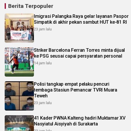
Berita Terpopuler
Imigrasi Palangka Raya gelar layanan Paspor
Simpatik di akhir pekan sambut HUT ke-81 RI
23 jam lalu
Striker Barcelona Ferran Torres minta dijual
ke PSG seusai capai persyaratan personal
14 jam lalu
Polisi tangkap empat pelaku pencuri
tembaga Stasiun Pemancar TVRI Muara
Teweh
23 jam lalu
41 Kader PWNA Kalteng hadiri Muktamar XV
Nasyiatul Aisyiyah di Surakarta
23 jam lalu