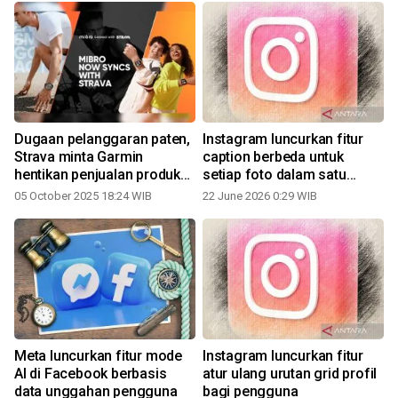
Dugaan pelanggaran paten,
Instagram luncurkan fitur
Strava minta Garmin
caption berbeda untuk
hentikan penjualan produk
setiap foto dalam satu
dengan fitur Heat Maps
unggahan
05 October 2025 18:24 WIB
22 June 2026 0:29 WIB
Meta luncurkan fitur mode
Instagram luncurkan fitur
n
AI di Facebook berbasis
atur ulang urutan grid profil
data unggahan pengguna
bagi pengguna